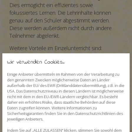
Dies ermöglicht ein effizientes sowie
fokussiertes Lernen. Die Lehrinhalte können
genau auf den Schüler abgestimmt werden.
Diese werden außerdem nicht durch andere
Teilnehmer abgelenkt.
Weitere Vorteile im Einzelunterricht sind:
ganze Aufmerksamkeit der Lehrkraft
Wir verwenden Cookies.
garantiert
Einige Anbieter übermitteln im Rahmen von der Verarbeitung zu
Unterricht wird an das individuelle
den genannten Zwecken möglicherweise Daten an Länder
Lerntempo angepasst
außerhalb der EU/ des EWR (Drittlanddatenübermittlung), z.B. in die
flexible Unterrichtshäufigkeit und -zeiten
USA. Das Datenschutzniveau in diesen Ländern ist möglicherweise
nicht mit dem in den EU-/EWR-Ländern vergleichbar. Es besteht
keine Scheu vor anderen Teilnehmern
daher ein erhöhtes Risiko, dass staatliche Behörden auf diese
Daten zugreifen können. Weitere Informationen zu
Sicherheitsgarantien finden Sie in den Datenschutzrichtlinien des
Englisch-Gruppenunterricht
jeweiligen Anbieters.
Indem Sie auf „ALLE ZULASSEN" klicken, stimmen Sie sowohl dem