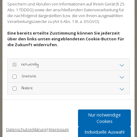
Manche Schüler profitieren besonders von
Speichern und Abrufen von Informationen auf Ihrem Gerät (§ 25
einem Förderunterricht in der Gruppe. Im
Abs. 1 TDDDG) sowie der anschließenden Datenverarbeitung für
die nachfolgend dargestellten bzw. die von Ihnen ausgewählten
Gruppenunterricht können sich die Teilnehmer
Verarbeitungszwecke zu (Art 6 Abs. 1 lit. a. DSGVO).
gegenseitig motivieren und von den Fragen der
Eine bereits erteilte Zustimmung können Sie jederzeit
anderen lernen. Die Schüler geben sich
über den links unten eingeblendeten Cookie-Button für
gegenseitig Lernimpulse und erfahren, dass sie
die Zukunft widerrufen.
mit ihren Problemen nicht alleine sind.
Weitere Vorteile des Förderunterrichts in der
Notwendig
Gruppe sind:
Statistik
konstante Unterrichtshäufigkeit
Andere
Gruppe bietet Möglichkeit des Vergleichs
Förderung der sozialen Kompetenzen
kostengünstiger als
Einzelunterrichtsstunden
Nur notwendige
Cookies
Datenschutzerklärung
|
Impressum
Individuelle Auswahl