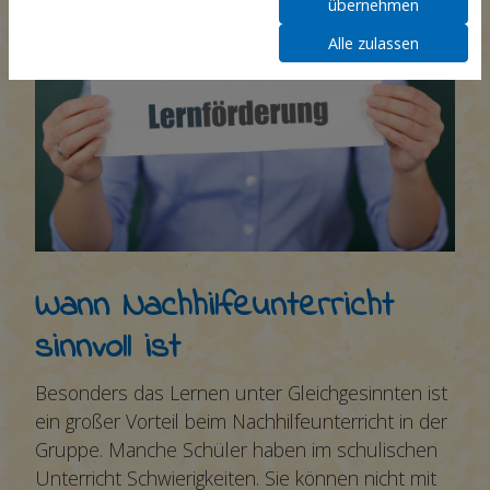
übernehmen
Alle zulassen
Wann Nachhilfeunterricht
sinnvoll ist
Besonders das Lernen unter Gleichgesinnten ist
ein großer Vorteil beim Nachhilfeunterricht in der
Gruppe. Manche Schüler haben im schulischen
Unterricht Schwierigkeiten. Sie können nicht mit