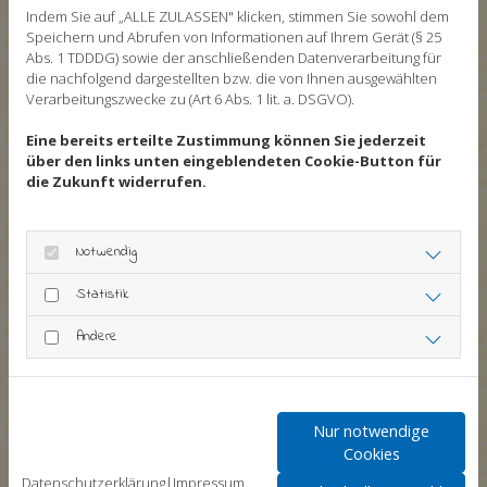
besonders wenn auf ein schulisches Ziel
Indem Sie auf „ALLE ZULASSEN" klicken, stimmen Sie sowohl dem
Speichern und Abrufen von Informationen auf Ihrem Gerät (§ 25
hingearbeitet werden soll, wie zum Beispiel das
Abs. 1 TDDDG) sowie der anschließenden Datenverarbeitung für
Bestehen einer Prüfung. In der Sprachausbildung
die nachfolgend dargestellten bzw. die von Ihnen ausgewählten
lernen die Schüler gemeinsam. Sie tauschen sich
Verarbeitungszwecke zu (Art 6 Abs. 1 lit. a. DSGVO).
mit den anderen Teilnehmern der Sprachkurse
Eine bereits erteilte Zustimmung können Sie jederzeit
aus, können sich gegenseitig korrigieren und
über den links unten eingeblendeten Cookie-Button für
die Zukunft widerrufen.
Fehler nicht als Scheitern verstehen, sondern als
Möglichkeit, sich weiter zu verbessern. In einer
ungezwungenen Atmosphäre, ganz ohne den
Notwendig
sonst in der Schule vorhandenen Druck, wird das
Statistik
Wissen viel tiefer verstanden und gleich praktisch
angewandt.
Andere
Weitere Vorteile beim Gruppenunterricht als
Alternative zum Einzelunterricht sind:
Nur notwendige
Austausch in der Gruppe mit anderen
Cookies
Teilnehmern
Datenschutzerklärung
|
Impressum